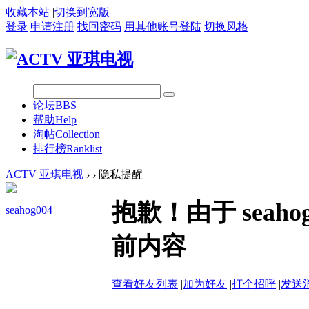
收藏本站
|
切换到宽版
登录
申请注册
找回密码
用其他账号登陆
切换风格
论坛
BBS
帮助
Help
淘帖
Collection
排行榜
Ranklist
ACTV 亚琪电视
›
›
隐私提醒
抱歉！由于 seah
seahog004
前内容
查看好友列表
|
加为好友
|
打个招呼
|
发送