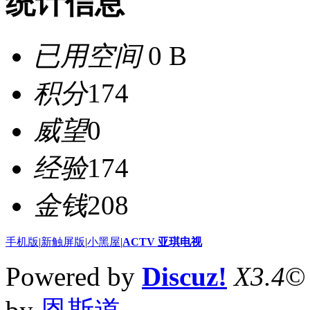
统计信息
已用空间
0 B
积分
174
威望
0
经验
174
金钱
208
手机版
|
新触屏版
|
小黑屋
|
ACTV 亚琪电视
Powered by
Discuz!
X3.4
©