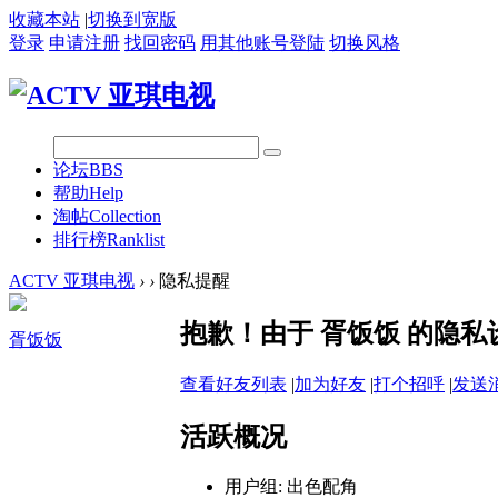
收藏本站
|
切换到宽版
登录
申请注册
找回密码
用其他账号登陆
切换风格
论坛
BBS
帮助
Help
淘帖
Collection
排行榜
Ranklist
ACTV 亚琪电视
›
›
隐私提醒
抱歉！由于 胥饭饭 的隐
胥饭饭
查看好友列表
|
加为好友
|
打个招呼
|
发送
活跃概况
用户组:
出色配角